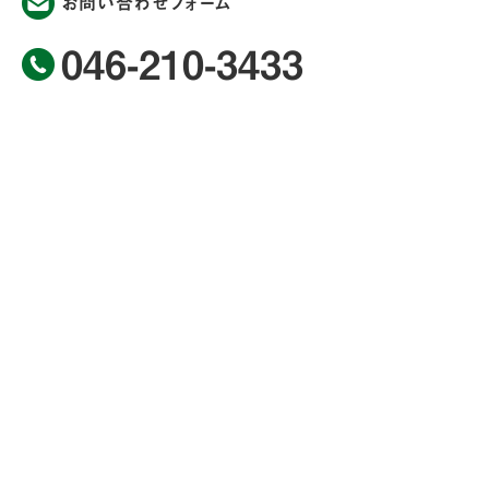
お問い合わせフォーム
046-210-3433
＜指定管理者＞
荻野運動公園マネジメント共同企業体
あつぎこどもの森公園メニュー
トップページ
公園からのお知らせ
公園案内
お知らせ
公園マップ
イベント
見どころ
スタッフブログ
交通アクセス
公園憲章
あつぎこどもの森クラブメニュー
プライバシーポリシー
あつぎこどもの森クラブトップページ
クラブからのお知らせ
サイトマップ