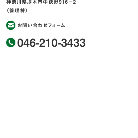
神奈川県厚木市中荻野916−2
（管理棟）
お問い合わせフォーム
046-210-3433
＜指定管理者＞
荻野運動公園マネジメント共同企業体
あつぎこどもの森公園メニュー
トップページ
公園からのお知らせ
公園案内
お知らせ
公園マップ
イベント
見どころ
スタッフブログ
交通アクセス